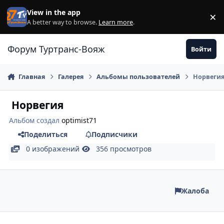
Перейти к содержанию
View in the app
×
Di
A better way to browse.
Learn more
.
Форум Туртранс-Вояж
Войти
Главная
Галерея
Альбомы пользователей
Норвеги
Норвегия
Альбом создал
optimist71
Поделиться
Подписчики
0 изображений
356 просмотров
Жалоба