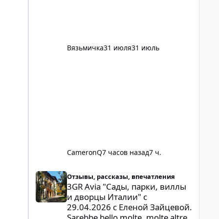
Ностальгия- 2. Свою первую
ностальгию я отдала под игру в
города, не хочется перебивать
своими унылыми страданиями😂
Решила всё же возобновить
Вязьмичка
31 июля
31 июль
похожую тему, вдру
CameronQ
7 часов назад
7 ч.
3GR Avia "Сады, парки, виллы и дворцы Италии" с 29.04.2
Отзывы, рассказы, впечатления
3GR Avia "Сады, парки, виллы
и дворцы Италии" с
29.04.2026 с Еленой Зайцевой.
Sarebbe bello molte, molte altre