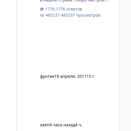
наконец-то тепло и мы сможем
1776 ответов
почаще выбираться из дома.
485237 просмотров
фунтик
19 апреля, 2011
15 г.
axen
4 часа назад
4 ч.