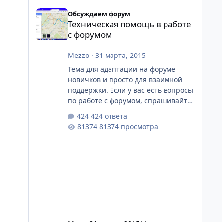
Техническая помощь в работе с форумом
Обсуждаем форум
Техническая помощь в работе
с форумом
Mezzo
·
31 марта, 2015
Тема для адаптации на форуме
новичков и просто для взаимной
поддержки. Если у вас есть вопросы
по работе с форумом, спрашивайте
здесь, а опытные форумчане
424 ответа
постараются ответить. Вопросы
81374 просмотра
должны касаться не проблем
форума (для чего есть своя тема), а
ситуаций, когда вы не знаете, как
сделать что-то, что делают другие.