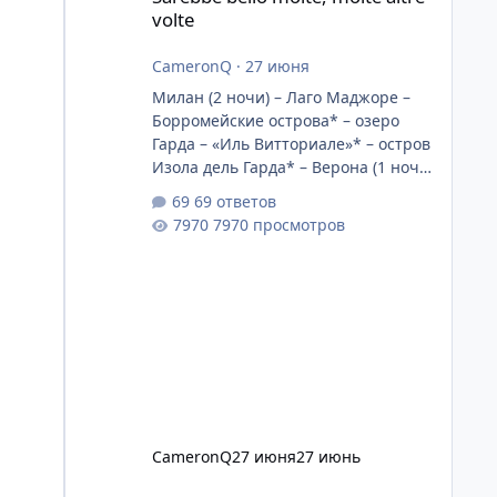
volte
CameronQ
·
27 июня
Милан (2 ночи) – Лаго Маджоре –
Борромейские острова* – озеро
Гарда – «Иль Витториале»* – остров
Изола дель Гарда* – Верона (1 ночь)
– сад Джусти* – Валеджо-суль-
69 ответов
Минчо – парк Сигурта* –
7970 просмотров
Флоренция (3 ночи) – Сады Боболи*
– Вилла Поджо-а-Кайяна – Лукка –
Вилла Реале ди Марлиа* – Вилла
Ториджани в Каппанори* –
Орвието* – Бомарцо* («Сакро
Боско») – Чивита ди Баньореджо* –
Рим (5 ночей) – Вилла Боргезе* –
Ватикан* (Ватиканские сады) –
вилла д’Эсте* – вилла Адриана в
Тиволи* – Сермонета – сад Нинфа* –
CameronQ
27 июня
27 июнь