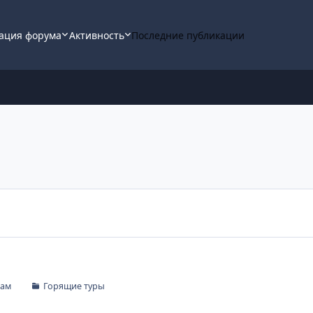
ация форума
Активность
Последние публикации
пам
Горящие туры