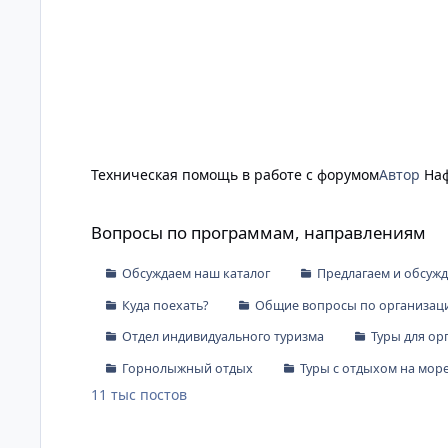
Техническая помощь в работе с форумом
Автор
На
Вопросы по программам, направлениям
Вопросы по программам, направлениям
Обсуждаем наш каталог
Предлагаем и обсуж
Куда поехать?
Общие вопросы по организаци
Отдел индивидуального туризма
Туры для ор
Горнолыжный отдых
Туры с отдыхом на мор
11 тыс
постов