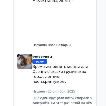
Mezzo
31 марта, 2015
11 г.
Нафаня
4 часа назад
4 ч.
Время исполнять мечты или Осенние сказки грузинских
Фотоотчеты
грузия
Время исполнять мечты или
Осенние сказки грузинских
гор...с летним
постскриптумом.
Нафаня
·
20 октября, 2025
Ещё один круг (или виток спирали?)
завершён. На этот раз вехой на нём