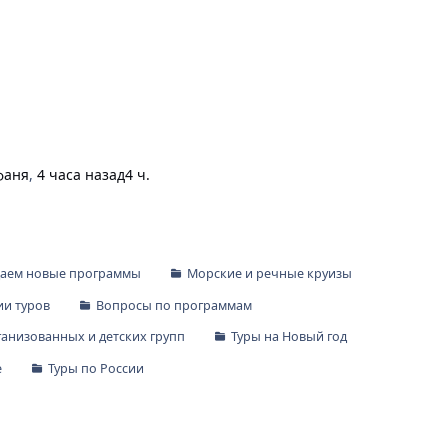
фаня
,
4 часа назад
4 ч.
даем новые программы
Морские и речные круизы
и туров
Вопросы по программам
ганизованных и детских групп
Туры на Новый год
е
Туры по России