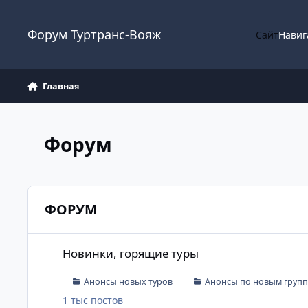
Перейти к содержанию
Форум Туртранс-Вояж
Сайт
Навиг
Главная
Форум
ФОРУМ
Новинки, горящие туры
Новинки, горящие туры
Анонсы новых туров
Анонсы по новым груп
1 тыс
постов