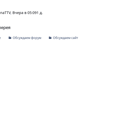
inaTTV
,
Вчера в 05:09
1 д.
лерея
е
Обсуждаем форум
Обсуждаем сайт