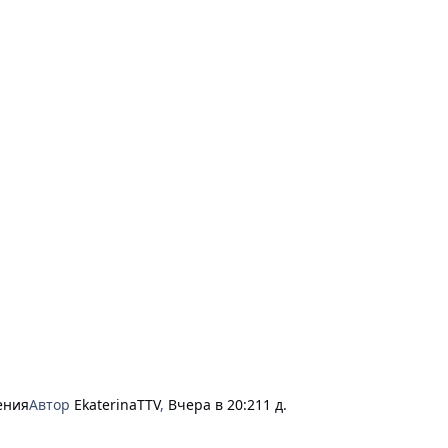
мения
Автор
EkaterinaTTV
,
Вчера в 20:21
1 д.