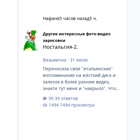
Нафаня
5 часов назад
5 ч.
Ностальгия-2.
Другие интересные фото-видео
зарисовки
Ностальгия-2.
Вязьмичка
·
31 июля
Переносила свои "итальянские"
воспоминания на жёсткий диск и
залезла в более ранние видео,
знаете тут меня и "накрыло". Что
видели, какие эмоции испытывали
39 ответов
и как не хотелось уезжать.Накрыло
1494 просмотра
ностальгией,по тому Парижу,
который уже не будет таким как 12-
14 лет назад, даже не будет таким
как пять, мы сами такими уже
никогда не будем. Поэтому