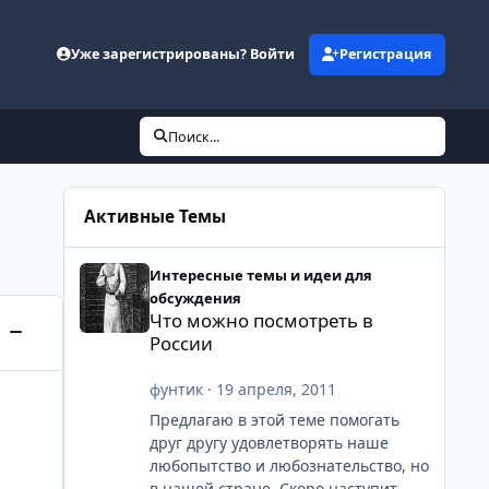
Уже зарегистрированы? Войти
Регистрация
Поиск...
Активные Темы
Что можно посмотреть в России
Интересные темы и идеи для
обсуждения
Что можно посмотреть в
России
Свернуть категорию
фунтик
·
19 апреля, 2011
Предлагаю в этой теме помогать
друг другу удовлетворять наше
любопытство и любознательство, но
в нашей стране. Скоро наступит