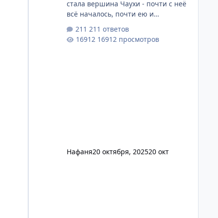
стала вершина Чаухи - почти с неё
всё началось, почти ею и
закончилось. Пятнадцать дней
211 ответов
грузинского отпуска остались
16912 просмотров
позади, и были они восхитительны,
и как же я благодарна за то, что они
были. Где-то в другой теме я
написала на днях, что попала в
эмоциональный капкан, из которого
сложно выбраться, потому что душа
снова и снова зовёт возвращаться
туда, где ей тепло и хорошо. Тогда
меня даже начали терзать смутные
мысли и сомне
Нафаня
20 октября, 2025
20 окт