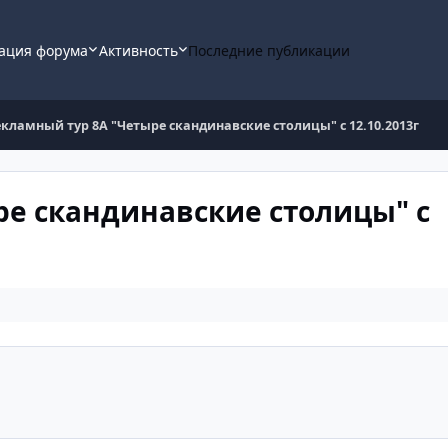
ация форума
Активность
Последние публикации
кламный тур 8А "Четыре скандинавские столицы" с 12.10.2013г
ре скандинавские столицы" с