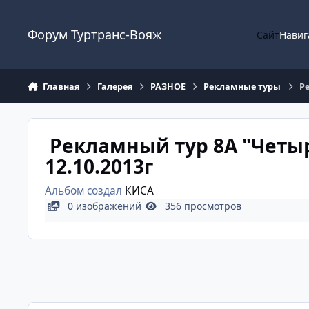
Перейти к содержанию
Форум Туртранс-Вояж
Сайт
Навиг
Главная
Галерея
РАЗНОЕ
Рекламные туры
Ре
Рекламный тур 8А "Четы
12.10.2013г
Альбом создал
КИСА
0 изображений
356 просмотров