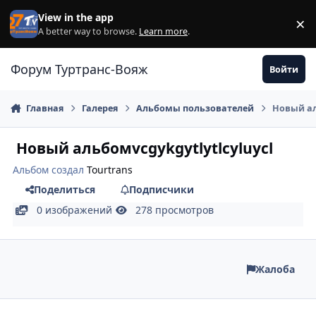
Перейти к содержанию
View in the app
×
Di
A better way to browse.
Learn more
.
Форум Туртранс-Вояж
Войти
Главная
Галерея
Альбомы пользователей
Новый ал
Новый альбомvcgykgytlytlcyluycl
Альбом создал
Tourtrans
Поделиться
Подписчики
0 изображений
278 просмотров
Жалоба