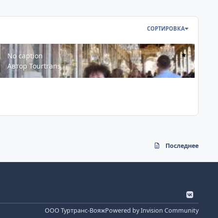
СОРТИРОВКА
No caption
No caption
Автор
Tourtrans
Последнее
v
k
ООО Туртранс-Вояж
Powered by
Invision Community