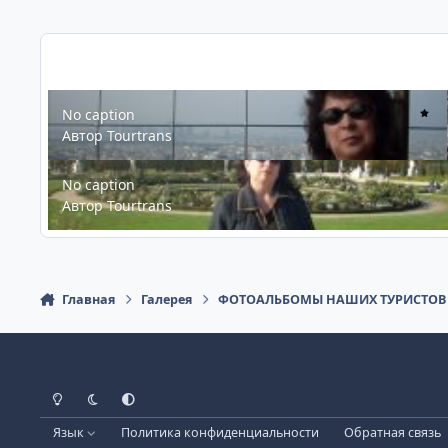
No caption
No caption
Автор
Tourtrans
No caption
No caption
Автор
Tourtrans
Главная
Галерея
ФОТОАЛЬБОМЫ НАШИХ ТУРИСТОВ
Светлый режим
Темный режим
Системные предпочтения
Язык
Политика конфиденциальности
Обратная связь