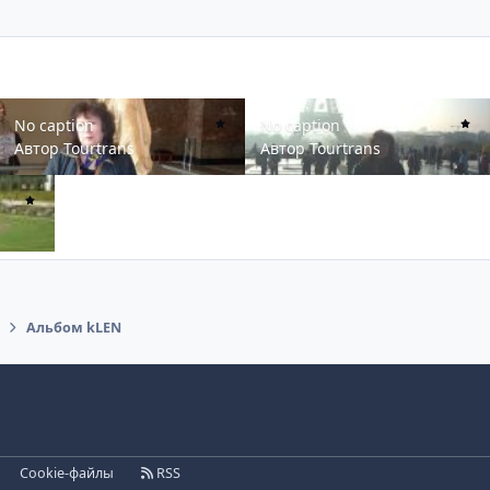
No caption
No caption
No caption
No caption
Автор
Tourtrans
Автор
Tourtrans
Альбом kLEN
Cookie-файлы
RSS