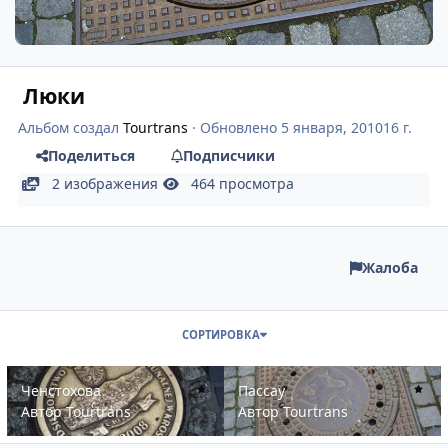
Люки
Альбом создал
Tourtrans
· Обновлено
5 января, 2010
16 г.
Поделиться
Подписчики
2 изображения
464 просмотра
Жалоба
СОРТИРОВКА
Ченстохова
Пассау
Ченстохова
Пассау
Автор
Tourtrans
Автор
Tourtrans