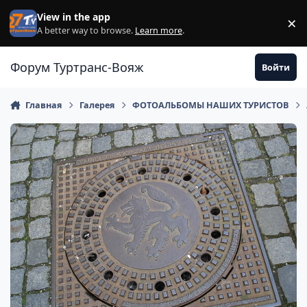
Перейти к содержанию
View in the app
×
Di
A better way to browse.
Learn more
.
Форум Туртранс-Вояж
Войти
Главная
Галерея
ФОТОАЛЬБОМЫ НАШИХ ТУРИСТОВ