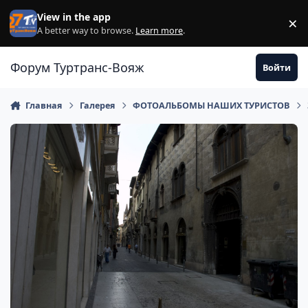
Перейти к содержанию
View in the app
×
Di
A better way to browse.
Learn more
.
Форум Туртранс-Вояж
Войти
Главная
Галерея
ФОТОАЛЬБОМЫ НАШИХ ТУРИСТОВ