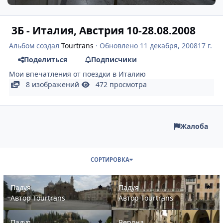
3Б - Италия, Австрия 10-28.08.2008
Альбом создал
Tourtrans
· Обновлено
11 декабря, 2008
17 г.
Поделиться
Подписчики
Мои впечатления от поездки в Италию
8 изображений
472 просмотра
Жалоба
СОРТИРОВКА
Падуя
Падуя
Падуя
Падуя
Автор
Tourtrans
Автор
Tourtrans
Падуя
Верона
Падуя
Верона