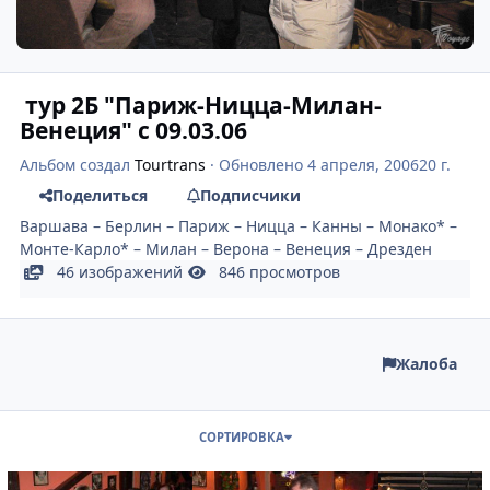
тур 2Б "Париж-Ницца-Милан-
Венеция" с 09.03.06
Альбом создал
Tourtrans
· Обновлено
4 апреля, 2006
20 г.
Поделиться
Подписчики
Варшава – Берлин – Париж – Ницца – Канны – Монако* –
Монте-Карло* – Милан – Верона – Венеция – Дрезден
46 изображений
846 просмотров
Жалоба
СОРТИРОВКА
Париж. Ужин с Максом
Париж. Ужин. Тост от Д.В.
Париж. Ужин 