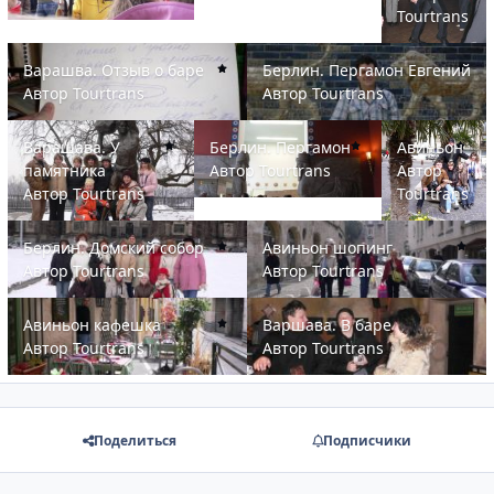
Tourtrans
Варашва. Отзыв о баре
Берлин. Пергамон Евгений
Варашва. Отзыв о баре
Берлин. Пергамон Евгений
Автор
Tourtrans
Автор
Tourtrans
Варашава. У памятника
Берлин. Пергамон
Авиньон
Варашава. У
Берлин. Пергамон
Авиньон
памятника
Автор
Tourtrans
Автор
Автор
Tourtrans
Tourtrans
Берлин. Домский собор
Авиньон шопинг
Берлин. Домский собор
Авиньон шопинг
Автор
Tourtrans
Автор
Tourtrans
Авиньон кафешка
Варшава. В баре
Авиньон кафешка
Варшава. В баре
Автор
Tourtrans
Автор
Tourtrans
Поделиться
Подписчики