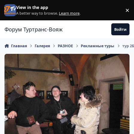
Перейти к содержанию
View in the app
×
Di
A better way to browse.
Learn more
.
Форум Туртранс-Вояж
Войти
Главная
Галерея
РАЗНОЕ
Рекламные туры
тур 2