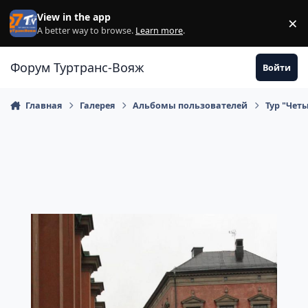
Перейти к содержанию
View in the app
×
Di
A better way to browse.
Learn more
.
Форум Туртранс-Вояж
Войти
Главная
Галерея
Альбомы пользователей
Тур "Чет