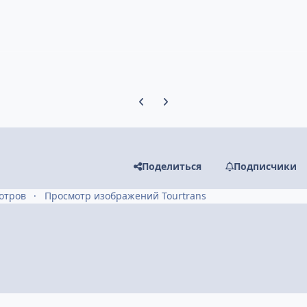
Предыдущий слайд карусели
Следующий слайд карусели
Поделиться
Подписчики
отров
Просмотр изображений Tourtrans