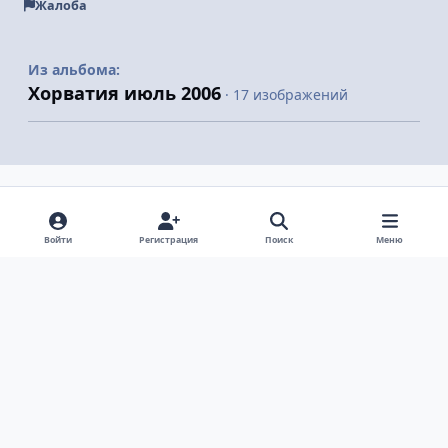
Жалоба
Из альбома:
Хорватия июль 2006
· 17 изображений
Поделиться
Подписчики
Войти
Регистрация
Поиск
Меню
Светлый режим
Темный режим
Системные предпочтения
v
k
Язык
Политика конфиденциальности
Обратная связь
Cookie-файлы
ООО Туртранс-Вояж
Powered by
Invision Community