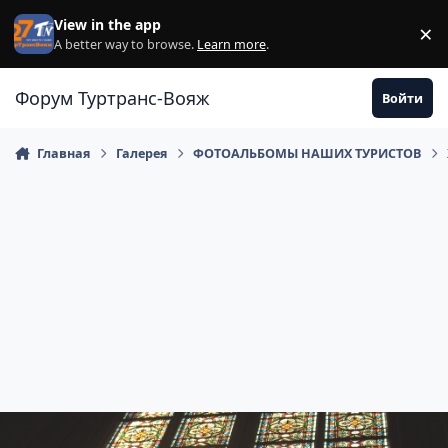
Перейти к содержанию
View in the app
×
Di
A better way to browse.
Learn more
.
Форум Туртранс-Вояж
Войти
Главная
Галерея
ФОТОАЛЬБОМЫ НАШИХ ТУРИСТОВ