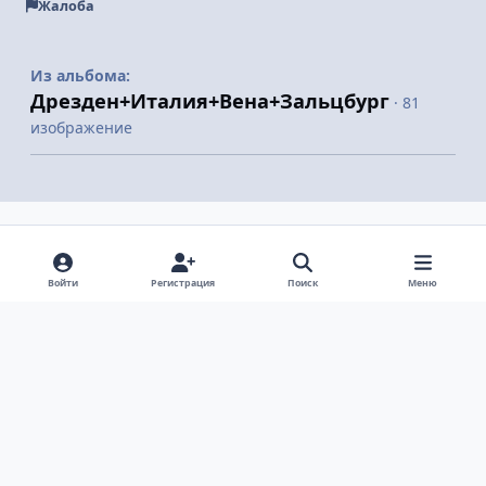
Жалоба
Из альбома:
Дрезден+Италия+Вена+Зальцбург
· 81
изображение
Поделиться
Подписчики
Войти
Регистрация
Поиск
Меню
Светлый режим
Темный режим
Системные предпочтения
v
k
Язык
Политика конфиденциальности
Обратная связь
Cookie-файлы