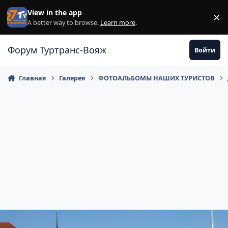
Перейти к содержанию
View in the app
×
Di
A better way to browse.
Learn more
.
Форум Туртранс-Вояж
Войти
Главная
Галерея
ФОТОАЛЬБОМЫ НАШИХ ТУРИСТОВ