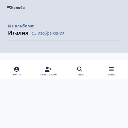
Жалоба
Из альбома:
Италия
· 53 изображения
Поделиться
Подписчики
Войти
Регистрация
Поиск
Меню
Светлый режим
Темный режим
Системные предпочтения
v
k
Язык
Политика конфиденциальности
Обратная связь
Cookie-файлы