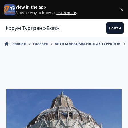
Перейти к содержанию
View in the app
×
Di
A better way to browse.
Learn more
.
Форум Туртранс-Вояж
Войти
Главная
Галерея
ФОТОАЛЬБОМЫ НАШИХ ТУРИСТОВ