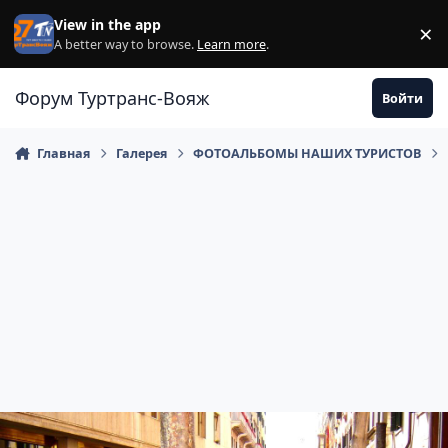
Перейти к содержанию
View in the app
×
Di
A better way to browse.
Learn more
.
Форум Туртранс-Вояж
Войти
Главная
Галерея
ФОТОАЛЬБОМЫ НАШИХ ТУРИСТОВ