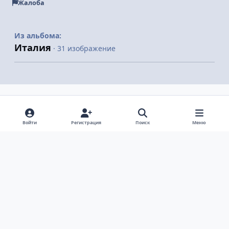
Жалоба
Из альбома:
Италия
· 31 изображение
Поделиться
Подписчики
Войти
Регистрация
Поиск
Меню
Светлый режим
Темный режим
Системные предпочтения
v
k
Язык
Политика конфиденциальности
Обратная связь
Cookie-файлы
ООО Туртранс-Вояж
Powered by
Invision Community