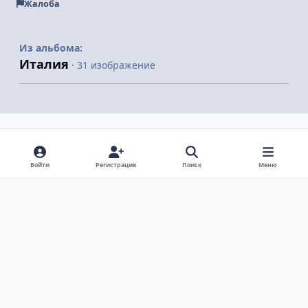
Жалоба
Из альбома:
Италия
· 31 изображение
Поделиться
Подписчики
Войти
Регистрация
Поиск
Меню
Светлый режим
Темный режим
Системные предпочтения
v
k
Язык
Политика конфиденциальности
Обратная связь
Cookie-файлы
ООО Туртранс-Вояж
Powered by
Invision Community