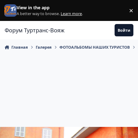
Перейти к содержанию
View in the app
×
Di
A better way to browse.
Learn more
.
Форум Туртранс-Вояж
Войти
Главная
Галерея
ФОТОАЛЬБОМЫ НАШИХ ТУРИСТОВ