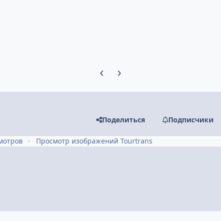
Предыдущий слайд карусели
Следующий слайд карусели
Поделиться
Подписчики
мотров
Просмотр изображений Tourtrans