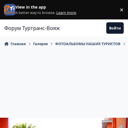
Перейти к содержанию
View in the app
×
Di
A better way to browse.
Learn more
.
Форум Туртранс-Вояж
Войти
Главная
Галерея
ФОТОАЛЬБОМЫ НАШИХ ТУРИСТОВ