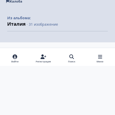
Жалоба
Из альбома:
Италия
· 31 изображение
Поделиться
Подписчики
Войти
Регистрация
Поиск
Меню
Светлый режим
Темный режим
Системные предпочтения
v
k
Язык
Политика конфиденциальности
Обратная связь
Cookie-файлы
ООО Туртранс-Вояж
Powered by
Invision Community