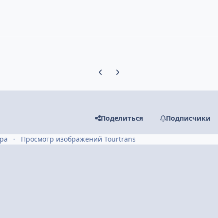
Предыдущий слайд карусели
Следующий слайд карусели
Поделиться
Подписчики
тра
Просмотр изображений Tourtrans