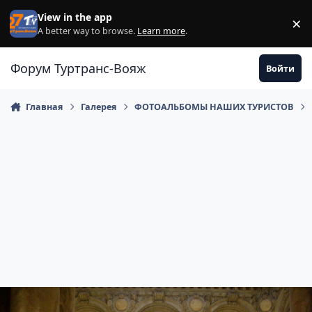
Перейти к содержанию
View in the app
×
Di
A better way to browse.
Learn more
.
Форум Туртранс-Вояж
Войти
Главная
Галерея
ФОТОАЛЬБОМЫ НАШИХ ТУРИСТОВ