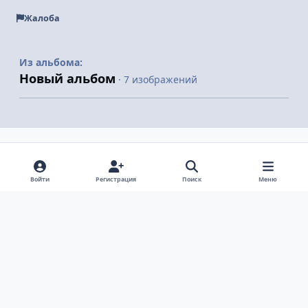
Жалоба
Из альбома:
Новый альбом
· 7 изображений
Поделиться
Подписчики
Войти
Регистрация
Поиск
Меню
Светлый режим
Темный режим
Системные предпочтения
v
k
Язык
Политика конфиденциальности
Обратная связь
Cookie-файлы