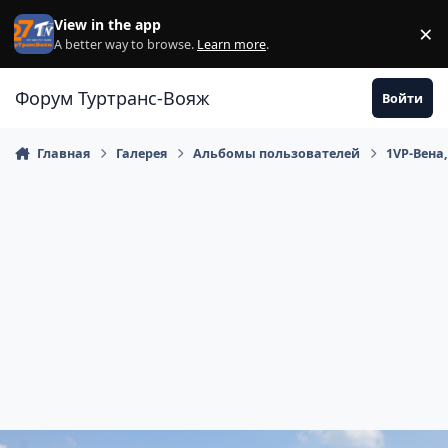
Перейти к содержанию
View in the app
×
Di
A better way to browse.
Learn more
.
Форум Туртранс-Вояж
Войти
Главная
Галерея
Альбомы пользователей
1VP-Вена