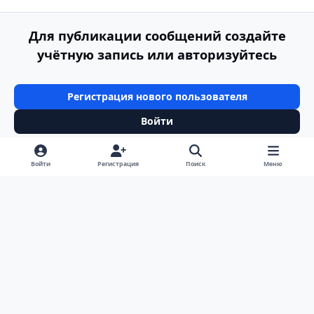
Для публикации сообщений создайте
учётную запись или авторизуйтесь
Регистрация нового пользователя
Войти
Войти
Регистрация
Поиск
Меню
Светлый режим
Темный режим
Системные предпочтения
v
k
Язык
Политика конфиденциальности
Обратная связь
Cookie-файлы
ООО Туртранс-Вояж
Powered by
Invision Community