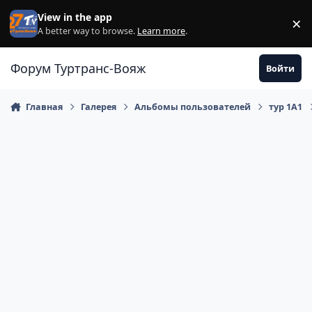
Перейти к содержанию
View in the app
×
Di
A better way to browse.
Learn more
.
Форум Туртранс-Вояж
Войти
Главная
Галерея
Альбомы пользователей
тур 1А1