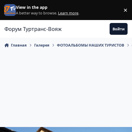
Перейти к содержанию
View in the app
×
Di
A better way to browse.
Learn more
.
Форум Туртранс-Вояж
Войти
Главная
Галерея
ФОТОАЛЬБОМЫ НАШИХ ТУРИСТОВ