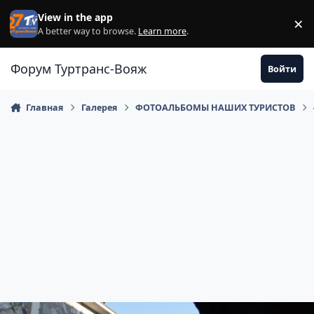
Перейти к содержанию
View in the app
×
Di
A better way to browse.
Learn more
.
Форум Туртранс-Вояж
Войти
Главная
Галерея
ФОТОАЛЬБОМЫ НАШИХ ТУРИСТОВ