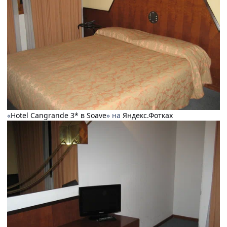
«
Hotel Cangrande 3* в Soave
» на
Яндекс.Фотках