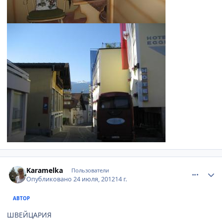
comment_234187
Author stats
Karamelka
Пользователи
Опубликовано
24 июля, 2012
14 г.
АВТОР
ШВЕЙЦАРИЯ