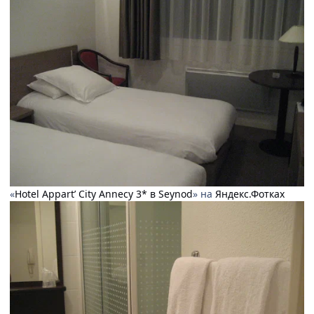
«
Hotel Appart’ City Annecy 3* в Seynod
» на
Яндекс.Фотках