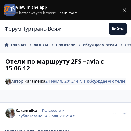
Перейти к содержанию
View in the app
×
Di
A better way to browse.
Learn more
.
Форум Туртранс-Вояж
Войти
Главная
ФОРУМ
Про отели
обсуждаем отели
Оте
Отели по маршруту 2FS –avia c
15.06.12
Автор
Karamelka
24 июля, 2012
14 г.
в
обсуждаем отели
comment_234186
Author stats
Karamelka
Пользователи
Опубликовано
24 июля, 2012
14 г.