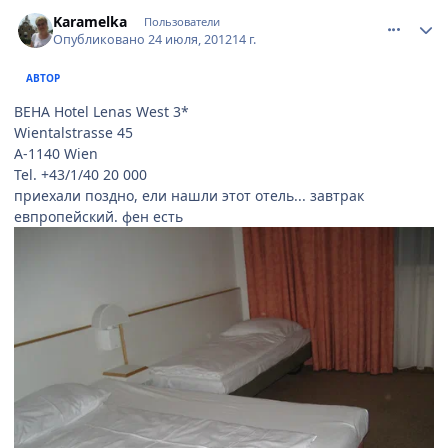
comment_234202
Author stats
Karamelka
Пользователи
Опубликовано
24 июля, 2012
14 г.
АВТОР
ВЕНА Hotel Lenas West 3*
Wientalstrasse 45
A-1140 Wien
Tel. +43/1/40 20 000
приехали поздно, ели нашли этот отель... завтрак
евпропейский. фен есть