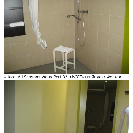
«
Hotel All Seasons Vieux Port 3* в NICE
» на
Яндекс.Фотках