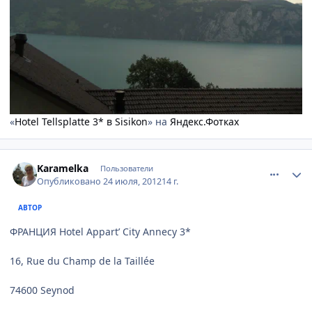
«
Hotel Tellsplatte 3* в Sisikon
» на
Яндекс.Фотках
comment_234191
Author stats
Karamelka
Пользователи
Опубликовано
24 июля, 2012
14 г.
АВТОР
ФРАНЦИЯ Hotel Appart’ City Annecy 3*
16, Rue du Champ de la Taillée
74600 Seynod