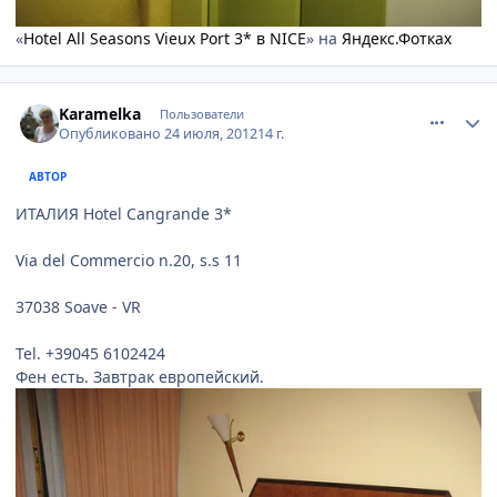
«
Hotel All Seasons Vieux Port 3* в NICE
» на
Яндекс.Фотках
comment_234198
Author stats
Karamelka
Пользователи
Опубликовано
24 июля, 2012
14 г.
АВТОР
ИТАЛИЯ Hotel Cangrande 3*
Via del Commercio n.20, s.s 11
37038 Soave - VR
Tel. +39045 6102424
Фен есть. Завтрак европейский.