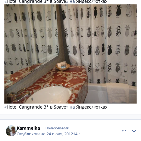
«
Hotel Cangrande 3* в Soave
» на
Яндекс.Фотках
«
Hotel Cangrande 3* в Soave
» на
Яндекс.Фотках
comment_234201
Author stats
Karamelka
Пользователи
Опубликовано
24 июля, 2012
14 г.