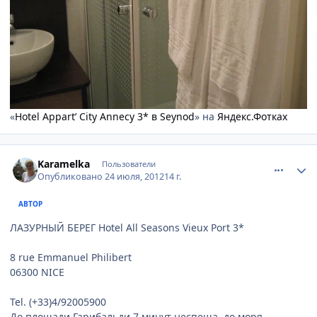
«
Hotel Appart’ City Annecy 3* в Seynod
» на
Яндекс.Фотках
comment_234197
Author stats
Karamelka
Пользователи
Опубликовано
24 июля, 2012
14 г.
АВТОР
ЛАЗУРНЫЙ БЕРЕГ Hotel All Seasons Vieux Port 3*
8 rue Emmanuel Philibert
06300 NICE
Tel. (+33)4/92005900
До площади Гарибальди 7 минут неспеша. до моря...