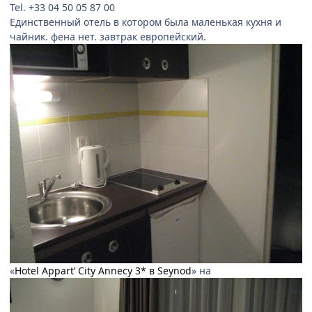
Tel. +33 04 50 05 87 00
Единственный отель в котором была маленькая кухня и
чайник. фена нет. завтрак европейский.
«
Hotel Appart’ City Annecy 3* в Seynod
» на