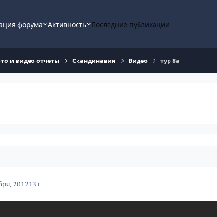
ация форума
Активность
Последние публикации
ото и видео отчеты
Скандинавия
Видео
тур 8а
бря, 2012
13 г.