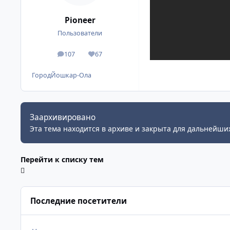
Pioneer
Пользователи
107
67
сообщения
Репутация
Город
Йошкар-Ола
Заархивировано
Эта тема находится в архиве и закрыта для дальнейших
Перейти к списку тем
Последние посетители