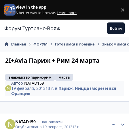
Перейти к содержанию
View in the app
×
Di
A better way to browse.
Learn more
.
Форум Туртранс-Вояж
Войти
Главная
ФОРУМ
Готовимся к поездке
Знакомимся с
2I+Avia Париж + Рим 24 марта
знакомство париж-рим
марта
Автор
NATAD159
19 февраля, 2013
13 г.
в
Париж, Ницца (море) и вся
Франция
comment_293736
Author stats
NATAD159
Пользователи
Опубликовано
19 февраля, 2013
13 г.