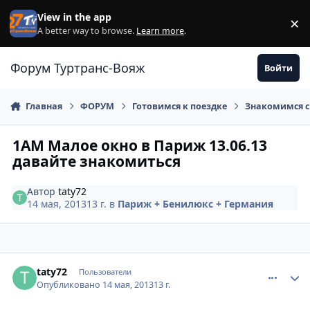
Перейти к содержанию
View in the app
×
Di
A better way to browse.
Learn more
.
Форум Туртранс-Вояж
Войти
Главная
ФОРУМ
Готовимся к поездке
Знакомимся с
1AM Малое окно в Париж 13.06.13
давайте знакомиться
Автор
taty72
14 мая, 2013
13 г.
в
Париж + Бенилюкс + Германия
comment_324992
Author stats
taty72
Пользователи
Опубликовано
14 мая, 2013
13 г.