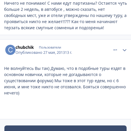
Ничего не понимаю! С нами едут партизаны? Остается чуть
больше 2 недель, в автобусе , можно сказать, нет
свободных мест, уже и отели утверждены по нашему туру, а
проявиться никто не желает!!??? Как-то меня начинают
терзать всякие смутные сомненья и подозренья!
comment_329868
Author stats
chubchik
Пользователи
Опубликовано
27 мая, 2013
13 г.
Не волнуйтесь Вы так) Думаю, что в подобные туры ездят в
основном новички, которые не догадываются о
существовании форума) Мы тоже в этот тур едем, но с 6
июня, и мне тоже никто не отозвался. Бояться совершенно
нечего)