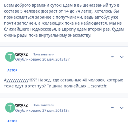
Всем доброго времени суток! Едем в вышеназваный тур в
составе 5 человек (возраст от 14 до 74 лет!!!). Хотелось бы
познакомиться заранее с попутчиками, ведь автобус уже
почти заполнен, а желающих пока не наблюдается. Мы из
ближайшего Подмосковья, в Европу едем второй раз, будем
очень рады пока виртуальному знакомству!
comment_327337
Author stats
taty72
Пользователи
Опубликовано
20 мая, 2013
13 г.
АВТОР
Аууууууууууу!!!??? Народ, где остальные 40 человек, которые
тоже едут в этот тур? Тишина полнейшая... :scratch:
comment_329709
Author stats
taty72
Пользователи
Опубликовано
27 мая, 2013
13 г.
АВТОР