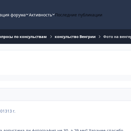
ация форума
Активность
Последние публикации
опросы по консульствам
консульство Венгрии
Фото на венге
и
2013
13 г.
а допустима ли фотография не 30, а 29 мм? Заранее спасибо.