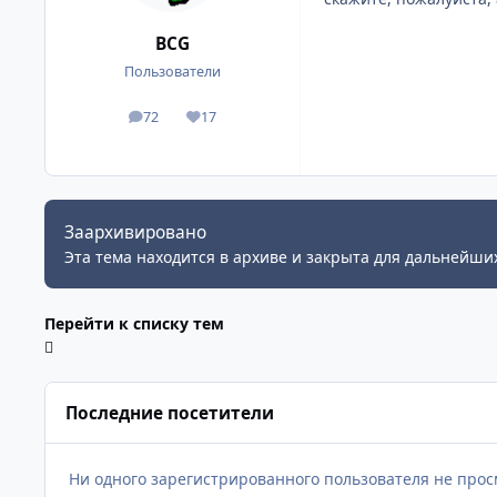
BCG
Пользователи
72
17
сообщения
Репутация
Заархивировано
Эта тема находится в архиве и закрыта для дальнейших
Перейти к списку тем
Последние посетители
Ни одного зарегистрированного пользователя не про