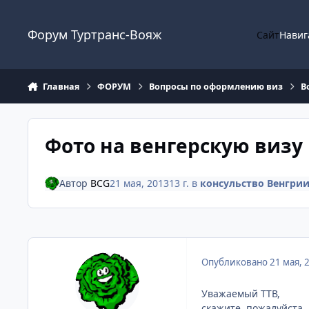
Перейти к содержанию
Форум Туртранс-Вояж
Сайт
Навиг
Главная
ФОРУМ
Вопросы по оформлению виз
В
Фото на венгерскую визу
Автор
BCG
21 мая, 2013
13 г.
в
консульство Венгри
Опубликовано
21 мая, 
Уважаемый ТТВ,
скажите, пожалуйста, 