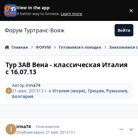
Перейти к содержанию
View in the app
×
Di
A better way to browse.
Learn more
.
Форум Туртранс-Вояж
Войти
Главная
ФОРУМ
Готовимся к поездке
Знакомимся с
Тур 3АВ Вена - классическая Италия
с 16.07.13
Автор
irina74
21 мая, 2013
13 г.
в
Италия (море), Греция, Румыния,
Болгария
comment_327830
Author stats
irina74
Пользователи
Опубликовано
21 мая, 2013
13 г.