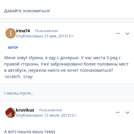
Давайте знакомиться!
comment_329745
Author stats
irina74
Пользователи
Опубликовано
27 мая, 2013
13 г.
АВТОР
Меня зовут Ирина, я еду с дочерью. У нас места 3 ряд с
правой стороны. Уже забронировано более половины мест
в автобусе, неужели никто не хочет познакомиться?
:scratch: :cray:
1 месяц спустя...
comment_344501
Author stats
kruvikus
Пользователи
Опубликовано
12 июля, 2013
13 г.
А вот) нашла вашу тему)