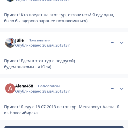
Привет! Кто поедет на этот тур, отзовитесь! Я еду одна,
было бы здорово заранее познакомиться)
comment_329356
Author stats
Julie
Пользователи
Опубликовано
26 мая, 2013
13 г.
Привет! Едем в этот тур с подругой)
будем знакомы - я Юля)
comment_330102
Author stats
Alena458
Пользователи
Опубликовано
28 мая, 2013
13 г.
Привет! Я еду с 18.07.2013 в этот тур. Меня зовут Алена. Я
из Новосибирска.