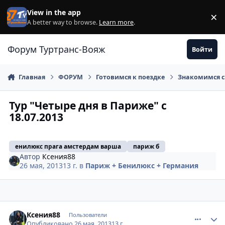
Перейти к содержанию
View in the app
×
Di
A better way to browse.
Learn more
.
Форум Туртранс-Вояж
Войти
Главная
ФОРУМ
Готовимся к поездке
Знакомимся с
Тур "Четыре дня в Париже" с
18.07.2013
енилюкс прага амстердам варша
париж б
Автор
Ксения88
26 мая, 2013
13 г.
в
Париж + Бенилюкс + Германия
comment_329248
Author stats
Ксения88
Пользователи
Опубликовано
26 мая, 2013
13 г.