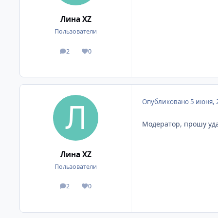
Лина XZ
Пользователи
2
0
сообщения
Репутация
Опубликовано
5 июня, 
Модератор, прошу уда
Лина XZ
Пользователи
2
0
сообщения
Репутация