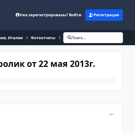
Уже зарегистрированы? Войти
Регистрация
рия, Италия
Фотоотчеты
Тур 2S - Швейцария - Франция - Ита
Поиск...
олик от 22 мая 2013г.
comment_332