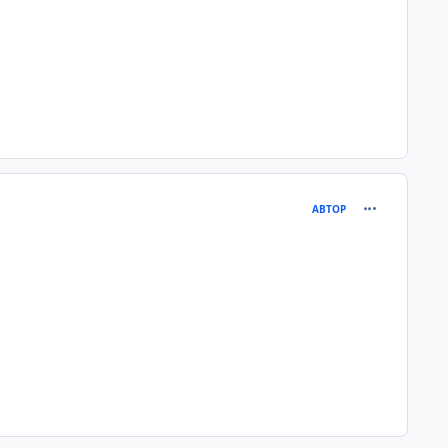
comment_333
АВТОР