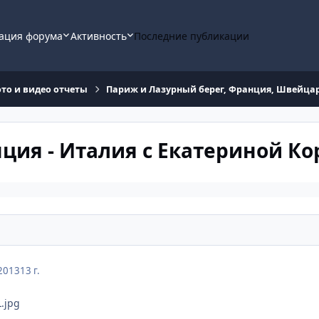
ация форума
Активность
Последние публикации
ото и видео отчеты
Париж и Лазурный берег, Франция, Швейца
ция - Италия с Екатериной Кор
2013
13 г.