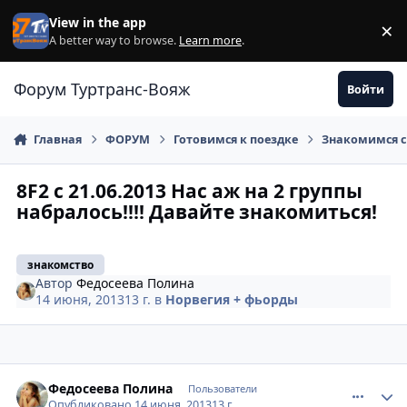
Перейти к содержанию
View in the app
×
Di
A better way to browse.
Learn more
.
Форум Туртранс-Вояж
Войти
Главная
ФОРУМ
Готовимся к поездке
Знакомимся с
8F2 с 21.06.2013 Нас аж на 2 группы
набралось!!!! Давайте знакомиться!
знакомство
Автор
Федосеева Полина
14 июня, 2013
13 г.
в
Норвегия + фьорды
comment_336170
Author stats
Федосеева Полина
Пользователи
Опубликовано
14 июня, 2013
13 г.