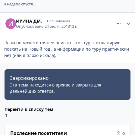
4 недели спустя...
comment_347655
Author stats
ИРИНА ДМ.
Пользователи
Опубликовано
24 июля, 2013
13 г.
А вы не можете точнее описать этот тур, т.к планирую
поехать на Новый год , а информации по туру практически
нет (или я плохо искала).
Заархивировано
Эта тема находится в архиве и закрыта для
дальнейших ответов.
Перейти к списку тем
Последние посетители
0