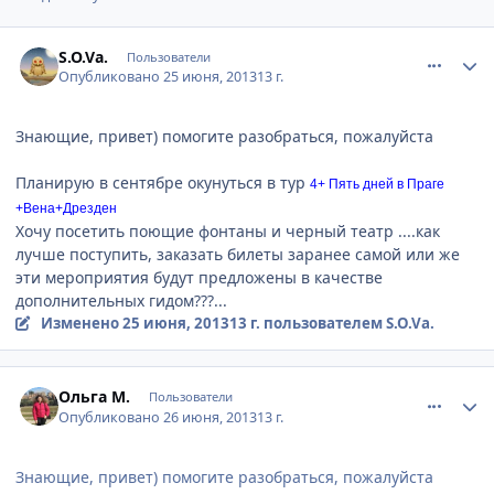
comment_339183
Author stats
S.O.Va.
Пользователи
Опубликовано
25 июня, 2013
13 г.
Знающие, привет) помогите разобраться, пожалуйста
Планирую в сентябре окунуться в тур
4+ Пять дней в Праге
+Вена+Дрезден
Хочу посетить поющие фонтаны и черный театр ....как
лучше поступить, заказать билеты заранее самой или же
эти мероприятия будут предложены в качестве
дополнительных гидом???...
Изменено
25 июня, 2013
13 г.
пользователем S.O.Va.
comment_339687
Author stats
Ольга М.
Пользователи
Опубликовано
26 июня, 2013
13 г.
Знающие, привет) помогите разобраться, пожалуйста