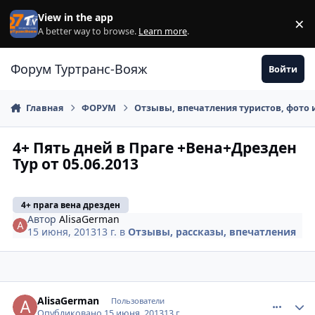
Перейти к содержанию
View in the app
×
Di
A better way to browse.
Learn more
.
Форум Туртранс-Вояж
Войти
Главная
ФОРУМ
Отзывы, впечатления туристов, фото 
4+ Пять дней в Праге +Вена+Дрезден
Тур от 05.06.2013
4+ прага вена дрезден
Автор
AlisaGerman
15 июня, 2013
13 г.
в
Отзывы, рассказы, впечатления
comment_336330
Author stats
AlisaGerman
Пользователи
Опубликовано
15 июня, 2013
13 г.