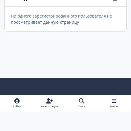
Ни одного зарегистрированного пользователя не
просматривает данную страницу
Светлый режим
Темный режим
Системные предпочтения
v
k
Язык
Политика конфиденциальности
Обратная связь
Войти
Регистрация
Поиск
Меню
Cookie-файлы
ООО Туртранс-Вояж
Powered by
Invision Community