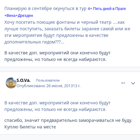
Планирую в сентябре окунуться в тур
4+ Пять дней в Праге
+Вена+Дрезден
Хочу посетить поющие фонтаны и черный театр ....как
лучше поступить, заказать билеты заранее самой или же
эти мероприятия будут предложены в качестве
дополнительных гидом???...
В качестве доп. мероприятий они конечно будут
предложены, но только не всегда набираются.
comment_339688
Author stats
S.O.Va.
Пользователи
Опубликовано
26 июня, 2013
13 г.
В качестве доп. мероприятий они конечно будут
предложены, но только не всегда набираются.
спасибо, значит предварительно заморачиваться не буду.
Куплю билеты на месте