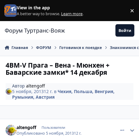
Перейти к содержанию
View in the app
×
Di
A better way to browse.
Learn more
.
Форум Туртранс-Вояж
Войти
Главная
ФОРУМ
Готовимся к поездке
Знакомимся с
4BM-V Прага – Вена - Мюнхен +
Баварские замки* 14 декабря
Автор
altengoff
5 ноября, 2013
12 г.
в
Чехия, Польша, Венгрия,
Румыния, Австрия
comment_375537
Author stats
altengoff
Пользователи
Опубликовано
5 ноября, 2013
12 г.