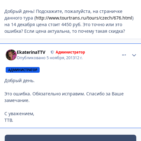
Добрый день! Подскажите, пожалуйста, на страничке
данного тура (
http://www.tourtrans.ru/tours/czech/676.html
)
на 14 декабря цена стоит 4450 руб. Это точно или это
ошибка? Если цена актуальна, то почему такая скидка?
comment_375557
Author stats
EkaterinaTTV
Администратор
Опубликовано
5 ноября, 2013
12 г.
АДМИНИСТРАТОР
Добрый день.
Это ошибка. Обязательно исправим. Спасибо за Ваше
замечание.
С уважением,
ТТВ.