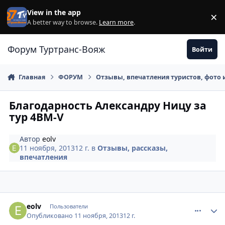
Перейти к содержанию
View in the app
×
Di
A better way to browse.
Learn more
.
Форум Туртранс-Вояж
Войти
Главная
ФОРУМ
Отзывы, впечатления туристов, фото 
Благодарность Александру Ницу за
тур 4BM-V
Автор
eolv
11 ноября, 2013
12 г.
в
Отзывы, рассказы,
впечатления
comment_376885
Author stats
eolv
Пользователи
Опубликовано
11 ноября, 2013
12 г.