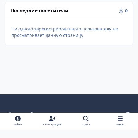
Последние посетители
0
Ни одного зарегистрированного пользователя не
просматривает данную страницу
Светлый режим
Темный режим
Системные предпочтения
v
k
Язык
Политика конфиденциальности
Обратная связь
Войти
Регистрация
Поиск
Меню
Cookie-файлы