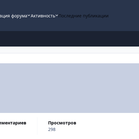
ация форума
Активность
Последние публикации
мментариев
просмотров
298