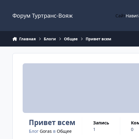
Перейти к содержанию
Форум Туртранс-Вояж
Сайт
Навиг
Главная
Блоги
Общее
Привет всем
Привет всем
запись
ко
1
0
Блог
Goras
в
Общее