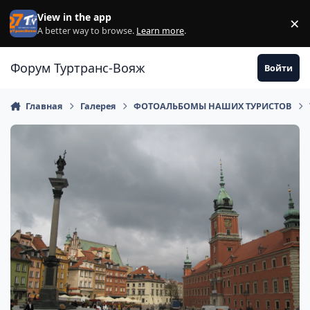
Перейти к содержанию
View in the app
×
Di
A better way to browse.
Learn more
.
Форум Туртранс-Вояж
Войти
Главная
Галерея
ФОТОАЛЬБОМЫ НАШИХ ТУРИСТОВ