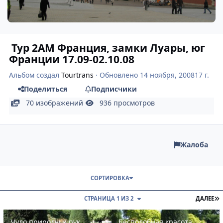
Тур 2АМ Франция, замки Луары, юг
Франции 17.09-02.10.08
Альбом создал
Tourtrans
· Обновлено
14 ноября, 2008
17 г.
Поделиться
Подписчики
70 изображений
936 просмотров
Жалоба
СОРТИРОВКА
П
СТРАНИЦА 1 ИЗ 2
ДАЛЕЕ
Чудо природы и рук человеческих
Бесподобная красота деревьев 
Чудо природы и рук
Бесподобная красота