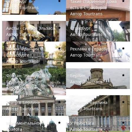
Страсбург
Такие старинные дома
Автор
Tourtrans
есть в Страсбурге
Автор
Tourtrans
Аисты - символ Эльзаса
Страсбург
Аисты - символ Эльзаса
Страсбург
Автор
Tourtrans
Автор
Tourtrans
Малая Франция в Страсбурге
Реклама в Страсбурге
Малая Франция в
Реклама в Страсбурге
Страсбурге
Автор
Tourtrans
Автор
Tourtrans
Фонтан "Нептун" В Берлине
Берлин
Фонтан "Нептун" В
Берлин
Берлине
Автор
Tourtrans
Автор
Tourtrans
Театр в Берлине
В центре Берлина
Театр в Берлине
В центре Берлина
Автор
Tourtrans
Автор
Tourtrans
Монументальность и красота
У Рейхстага
Монументальность и
У Рейхстага
красота
Автор
Tourtrans