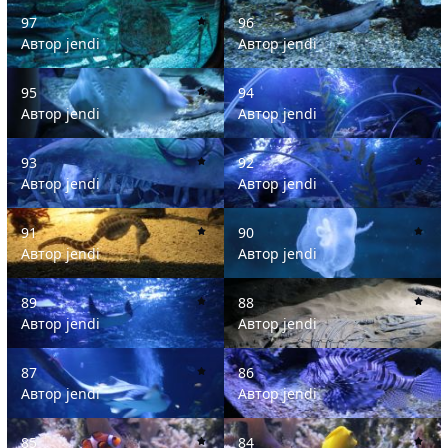
97
96
97
96
Автор
jendi
Автор
jendi
95
94
95
94
Автор
jendi
Автор
jendi
93
92
93
92
Автор
jendi
Автор
jendi
91
90
91
90
Автор
jendi
Автор
jendi
89
88
89
88
Автор
jendi
Автор
jendi
87
86
87
86
Автор
jendi
Автор
jendi
85
84
85
84