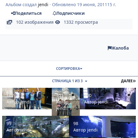
Альбом создал
jendi
· Обновлено
19 июня, 2011
15 г.
Поделиться
Подписчики
102 изображения
1332 просмотра
Жалоба
СОРТИРОВКА
П
СТРАНИЦА 1 ИЗ 3
ДАЛЕЕ
102
101
100
102
101
100
Автор
jendi
Автор
Автор
jendi
jendi
99
98
99
98
Автор
jendi
Автор
jendi