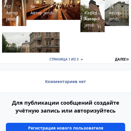
57
56
55 Кафедральный собор 
54
57
56
55
54
Автор
Автор
jendi
Кафедр
Автор
jendi
альный
Автор
jendi
собор
jendi
Турку
53 Турку
53 Турку
Автор
jendi
П
СТРАНИЦА 1 ИЗ 3
ДАЛЕЕ
Комментариев нет
Для публикации сообщений создайте
учётную запись или авторизуйтесь
Регистрация нового пользователя