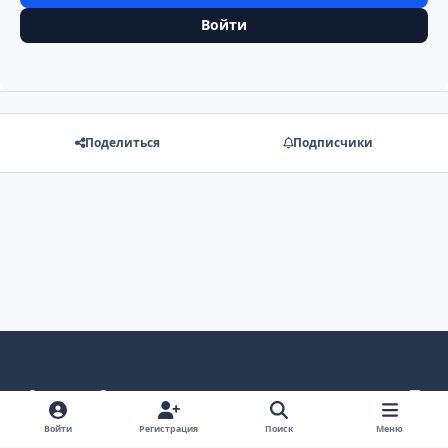
Войти
Поделиться
Подписчики
Светлый режим
Темный режим
Системные предпочтения
v
k
Язык
Политика конфиденциальности
Обратная связь
Войти
Регистрация
Поиск
Меню