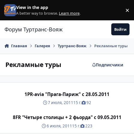
Перейти к содержанию
View in the app
×
Di
A better way to browse.
Learn more
.
Форум Туртранс-Вояж
Войти
Главная
Галерея
Туртранс-Вояж
Рекламные туры
Рекламные туры
Подписчики
1PR-avia "Прага-Париж" c 28.05.2011
1PR-avia "Прага-Париж" c 28.05.2011
7 июля, 2011
15 г.
92
8FR "Четыре столицы + 2 фьорда" c 09.05.2011
8FR "Четыре столицы + 2 фьорда" c 09.05.2011
6 июля, 2011
15 г.
223