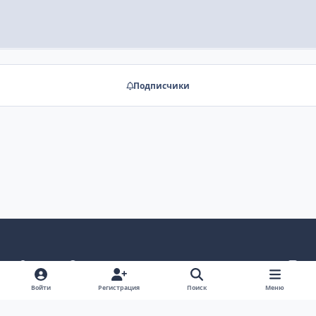
Подписчики
Светлый режим
Темный режим
Системные предпочтения
v
k
Язык
Политика конфиденциальности
Обратная связь
Cookie-файлы
RSS