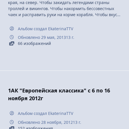
края, на север. Чтобы закидать легендами страны
троллей и викингов. Чтобы накормить бессовестных
чаек и расправить руки на корме корабля. Чтобы вкус
норвежской вафли смешать с джемом, залить сливками
и посыпать мечтами о пешеходных тропах с
Альбом создал
EkaterinaTTV
рюкзачком. Чтоб склонить голову перед величаем гор,
Обновлено
29 мая, 2013
13 г.
мощью рек и красотой водопадов. Прыгнуть в лето без
66 изображений
парашюта, нырнуть в тоннели без ума, скатиться в
снег под стуки Флома...
Непременно спутать нити Твинденфосен. Сбросить
возраст и влиться в норвежский темп музыки. Виляя в
темном тоннеле писать не о чем-то, но говорить про
нее. Про Норвегию.
1АК "Европейская классика" с 6 по 16
ноября 2012г
Альбом создал
EkaterinaTTV
Обновлено
28 ноября, 2012
13 г.
152 изображения