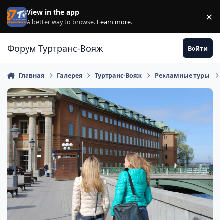
Перейти к содержанию
View in the app
×
Di
A better way to browse.
Learn more
.
Форум Туртранс-Вояж
Войти
Главная
Галерея
Туртранс-Вояж
Рекламные туры