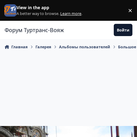
Перейти к содержанию
View in the app
×
Di
A better way to browse.
Learn more
.
Форум Туртранс-Вояж
Войти
Главная
Галерея
Альбомы пользователей
Большое 