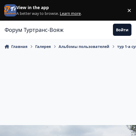
Перейти к содержанию
View in the app
×
Di
A better way to browse.
Learn more
.
Форум Туртранс-Вояж
Войти
Главная
Галерея
Альбомы пользователей
тур 1-а с