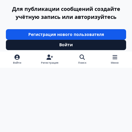
Для публикации сообщений создайте
учётную запись или авторизуйтесь
Регистрация нового пользователя
Войти
Войти
Регистрация
Поиск
Меню
Светлый режим
Темный режим
Системные предпочтения
v
k
Язык
Политика конфиденциальности
Обратная связь
Cookie-файлы
ООО Туртранс-Вояж
Powered by
Invision Community