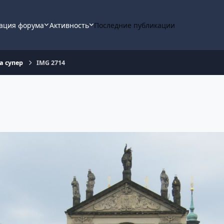
ация форума
Активность
Последние публикации
-а супер
IMG 2714