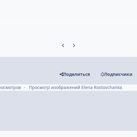
Предыдущий слайд карусели
Следующий слайд карусели
Поделиться
Подписчики
росмотров
Просмотр изображений Elena Rostovchanka