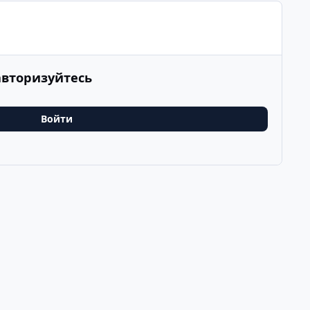
авторизуйтесь
Войти
Последнее
v
k
ООО Туртранс-Вояж
Powered by
Invision Community