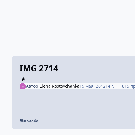
IMG 2714
Автор
Elena Rostovchanka
15 мая, 2012
14 г.
815 п
Жалоба