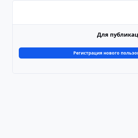
Для публикац
Регистрация нового пользо
Главная
Галерея
Альбомы пользователей
тур 1
Светлый режим
Темный режим
Системные предпочтения
Язык
Политика конфиденциальности
Обратная связь