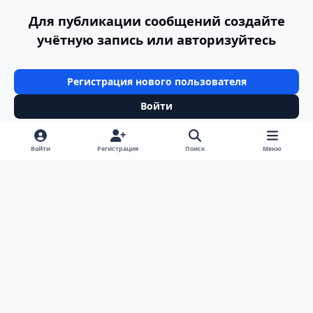
Для публикации сообщений создайте
учётную запись или авторизуйтесь
Регистрация нового пользователя
Войти
Войти
Регистрация
Поиск
Меню
Светлый режим
Темный режим
Системные предпочтения
v
k
Язык
Политика конфиденциальности
Обратная связь
Cookie-файлы
ООО Туртранс-Вояж
Powered by
Invision Community