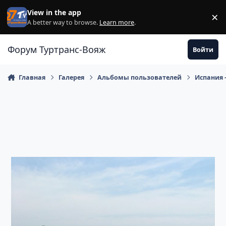
Перейти к содержанию
View in the app
×
Di
A better way to browse.
Learn more
.
Форум Туртранс-Вояж
Войти
Главная
Галерея
Альбомы пользователей
Испания 