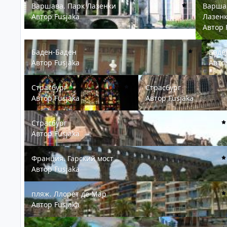
Варшава. Парк Лазенки
Варша
Автор
Fusjaka
Лазен
Автор
Баден-Баден
Баден-
Баден-Баден
Баде
Автор
Fusjaka
Авт
Страсбург
Страсбург
Страсбург
Страсбург
Автор
Fusjaka
Автор
Fusjaka
Страсбург
Страсбург
Автор
Fusjaka
Франция. Гарский мост
Франция. Гарский мост
Автор
Fusjaka
пляж. Ллорет де Мар
пляж. Ллорет де Мар
Автор
Fusjaka
отель Sunrise.