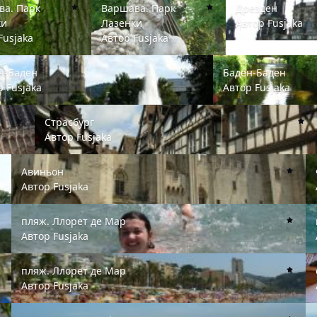
ва. Парк
Варшава. Парк
Дрезден
ки
Лазенки
Автор
Fusjaka
Fusjaka
Автор
Fusjaka
Баден
Баден-Баден
н-Баден
Баден-Баден
ор
Fusjaka
Автор
Fusjaka
Страсбург
Страсбург
Автор
Fusjaka
Авиньон
Фр
Авиньон
Автор
Fusjaka
пляж. Ллорет де Мар
пл
пляж. Ллорет де Мар
Автор
Fusjaka
пляж. Ллорет де Мар
от
пляж. Ллорет де Мар
Автор
Fusjaka
вид из отеля Sunrise
ви