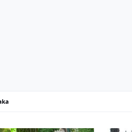
aka
. Парк Лазенки
Варшава. Парк Лазенки
Дрезден