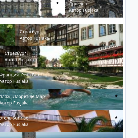
Дрезден
Автор
Fusjaka
Страсбург
Страсбург
Автор
Fusjaka
Страсбург
Страсбург
Автор
Fusjaka
анция. Река Гар
Франция. Река Гар
Автор
Fusjaka
яж. Ллорет де Мар
пляж. Ллорет де Мар
Автор
Fusjaka
ель Sunrise.
отель Sunrise.
Автор
Fusjaka
д из отеля Sunrise