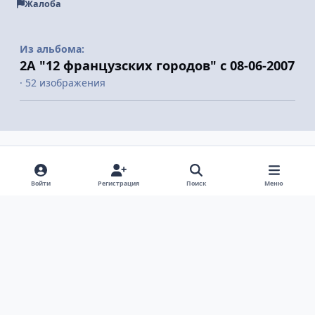
Жалоба
Из альбома:
2А "12 французских городов" с 08-06-2007
· 52 изображения
Поделиться
Подписчики
Войти
Регистрация
Поиск
Меню
Светлый режим
Темный режим
Системные предпочтения
v
k
Язык
Политика конфиденциальности
Обратная связь
Cookie-файлы