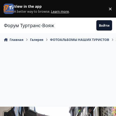
Перейти к содержанию
View in the app
×
Di
A better way to browse.
Learn more
.
Форум Туртранс-Вояж
Войти
Главная
Галерея
ФОТОАЛЬБОМЫ НАШИХ ТУРИСТОВ