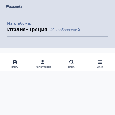
Жалоба
Из альбома:
Италия+ Греция
· 40 изображений
Поделиться
Подписчики
Войти
Регистрация
Поиск
Меню
Светлый режим
Темный режим
Системные предпочтения
v
k
Язык
Политика конфиденциальности
Обратная связь
Cookie-файлы