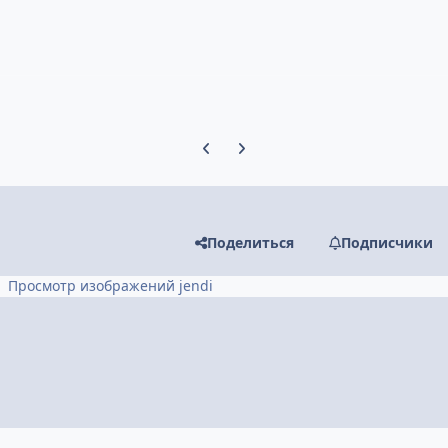
Предыдущий слайд карусели
Следующий слайд карусели
Поделиться
Подписчики
Просмотр изображений jendi