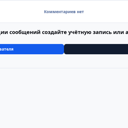
Комментариев нет
ии сообщений создайте учётную запись или 
вателя
"Четыре столицы Скандинавии". Швеция
79
Cookie-файлы