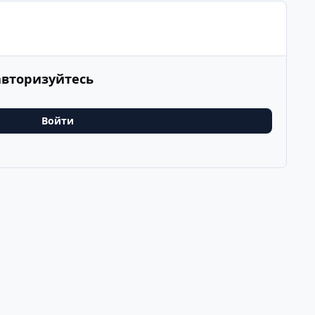
авторизуйтесь
Войти
Последнее
v
k
ООО Туртранс-Вояж
Powered by
Invision Community