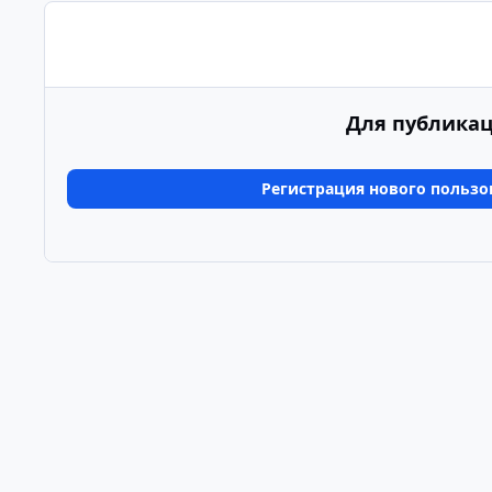
Для публикац
Регистрация нового пользо
Главная
Галерея
Альбомы пользователей
Тур 
Светлый режим
Темный режим
Системные предпочтения
Язык
Политика конфиденциальности
Обратная связь