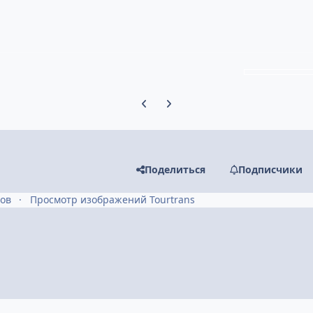
Предыдущий слайд карусели
Следующий слайд карусели
Поделиться
Подписчики
ров
Просмотр изображений Tourtrans