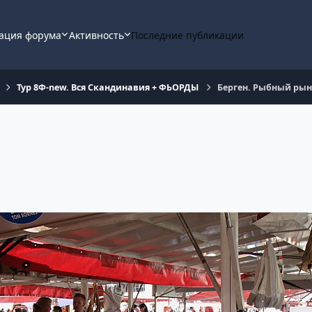
ация форума
Активность
Последние публикации
Тур 8Ф-new. Вся Скандинавия + ФЬОРДЫ
Берген. Рыбный ры