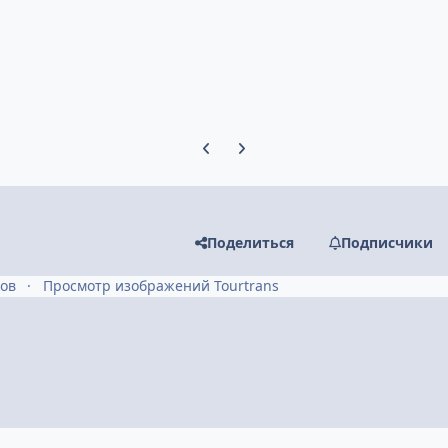
Предыдущий слайд карусели
Следующий слайд карусели
Поделиться
Подписчики
ров
Просмотр изображений Tourtrans